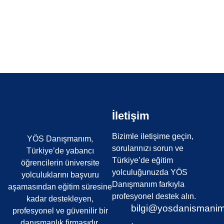
TR-YÖS Kimler Girebilir?
TR-YÖS’den Üniversite Okumak Paralı mı?
İletişim
Bizimle iletişime geçin,
YÖS Danışmanım,
sorularınızı sorun ve
Türkiye’de yabancı
Türkiye’de eğitim
öğrencilerin üniversite
yolculuğunuzda YÖS
yolculuklarını başvuru
Danışmanım farkıyla
aşamasından eğitim süresine
profesyonel destek alın.
kadar destekleyen,
bilgi@yosdanismani
profesyonel ve güvenilir bir
danışmanlık firmasıdır.