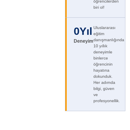
öğrencilerden
biri ol!
0
Yıl
Uluslararası
eğitim
danışmanlığında
Deneyim
10 yıllık
deneyimle
binlerce
öğrencinin
hayatına
dokunduk.
Her adımda
bilgi, güven
ve
profesyonellik.