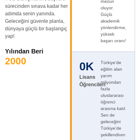
mezun
sürecinden sınava kadar her
oluyor.
adımda senin yanında.
Güçlü
Geleceğini güvenle planla,
akademik
yönlendirme,
dünyaya güçlü bir başlangıç
yüksek
yap!
başarı oranı!
Yılından Beri
2000
0
K
Türkiye’de
eğitim alan
yarım
Lisans
milyondan
Öğrencileri
fazla
uluslararası
öğrenci
arasına katıl.
Sen de
geleceğini
Türkiye’de
şekillendiren