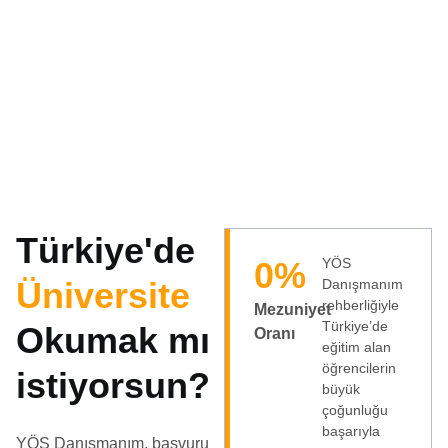
Türkiye'de
0
%
YÖS
Üniversite
Danışmanım
rehberliğiyle
Mezuniyet
Türkiye’de
Okumak mı
Oranı
eğitim alan
öğrencilerin
istiyorsun?
büyük
çoğunluğu
başarıyla
YÖS Danışmanım, başvuru